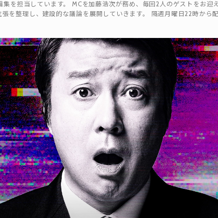
」の制作、編集を担当しています。 MCを加藤浩次が務め、毎回2人のゲストをお
張を整理し、建設的な議論を展開していきます。 隔週月曜日22時から