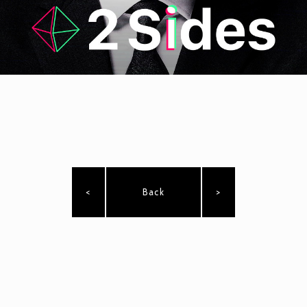
<
Back
>