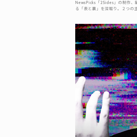
NewsPicks「2Sides
る「表と裏」を深堀り。２つの主